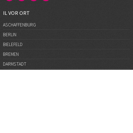
IL VOR ORT
ASCHAFFENBURG
BERLIN
BIELEFELD
BREMEN
DARMSTADT
DÜSSELDORF
FRANKFURT
GÖTTINGEN
GRAZ
HALLE
HAMBURG