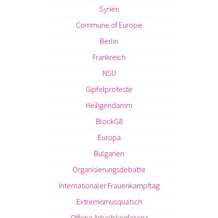
Syrien
Commune of Europe
Berlin
Frankreich
NSU
Gipfelproteste
Heiligendamm
BlockG8
Europa
Bulgarien
Organisierungsdebatte
Internationaler Frauenkampftag
Extremismusquatsch
Offene Arbeitskonferenz