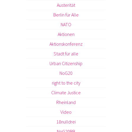
Austerität
Berlin für Alle
NATO
Aktionen
Aktionskonferenz
Stadt für alle
Urban Citizenship
NoG20
right to the city
Climate Justice
Rheinland
Video
18nulldrei
NoG20BB