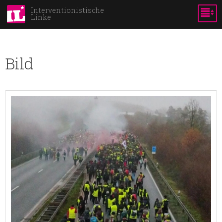
Direkt
Interventionistische
Linke
zum
Inhalt
Bild