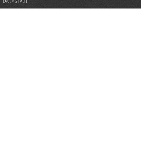
DARMSTADT
DÜSSELDORF
FRANKFURT
GÖTTINGEN
GRAZ
HALLE
HAMBURG
HANNOVER
HEIDELBERG
JENA
KARLSRUHE
KÖLN