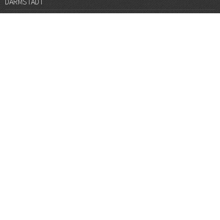
DARMSTADT
DÜSSELDORF
FRANKFURT
GÖTTINGEN
GRAZ
HALLE
HAMBURG
HANNOVER
HEIDELBERG
JENA
KARLSRUHE
KÖLN