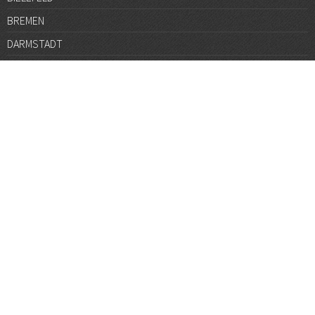
BREMEN
DARMSTADT
DÜSSELDORF
FRANKFURT
GÖTTINGEN
GRAZ
HALLE
HAMBURG
HANNOVER
HEIDELBERG
JENA
KARLSRUHE