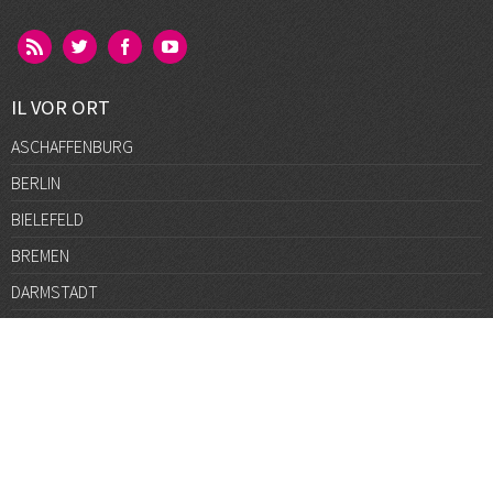
IL VOR ORT
ASCHAFFENBURG
BERLIN
BIELEFELD
BREMEN
DARMSTADT
DÜSSELDORF
FRANKFURT
GÖTTINGEN
GRAZ