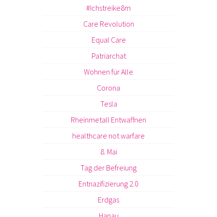
#Ichstreike8m
Care Revolution
Equal Care
Patriarchat
Wohnen für Alle
Corona
Tesla
Rheinmetall Entwaffnen
healthcare not warfare
8. Mai
Tag der Befreiung
Entnazifizierung 2.0
Erdgas
Hanau