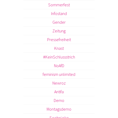
Sommerfest
Infostand
Gender
Zeitung
Pressefreiheit
Knast
#KeinSchlussstrich
NoAfD
feminism unlimited
Newroz
Antifa
Demo
Montagsdemo
Seebrücke