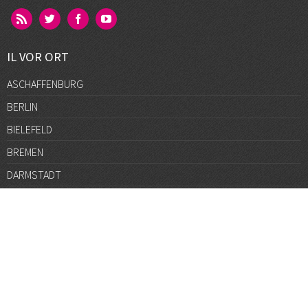
IL VOR ORT
ASCHAFFENBURG
BERLIN
BIELEFELD
BREMEN
DARMSTADT
DÜSSELDORF
FRANKFURT
GÖTTINGEN
GRAZ