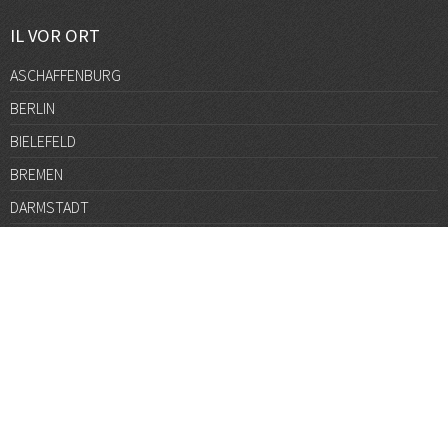
IL VOR ORT
ASCHAFFENBURG
BERLIN
BIELEFELD
BREMEN
DARMSTADT
DÜSSELDORF
FRANKFURT
GÖTTINGEN
GRAZ
HALLE
HAMBURG