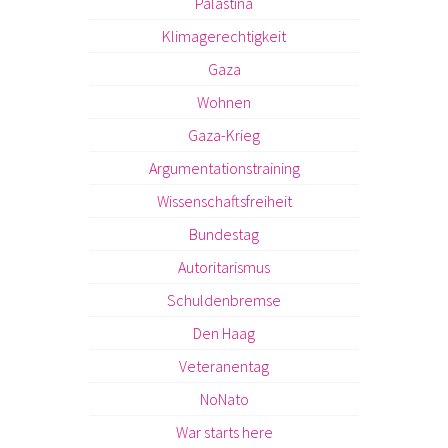
Palästina
Klimagerechtigkeit
Gaza
Wohnen
Gaza-Krieg
Argumentationstraining
Wissenschaftsfreiheit
Bundestag
Autoritarismus
Schuldenbremse
Den Haag
Veteranentag
NoNato
War starts here