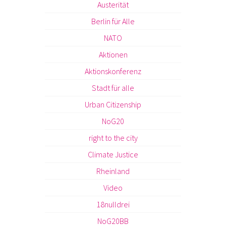
Austerität
Berlin für Alle
NATO
Aktionen
Aktionskonferenz
Stadt für alle
Urban Citizenship
NoG20
right to the city
Climate Justice
Rheinland
Video
18nulldrei
NoG20BB