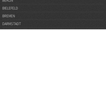
BERLIN
BIELEFELD
BREMEN
DARMSTADT
DÜSSELDORF
FRANKFURT
GÖTTINGEN
GRAZ
HALLE
HAMBURG
HANNOVER
HEIDELBERG
JENA